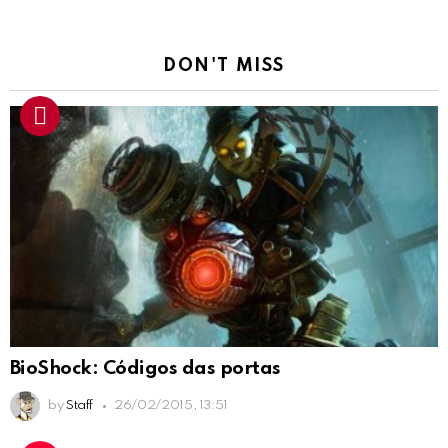
DON'T MISS
BioShock: Códigos das portas
by
Staff
26/02/2015, 13:51