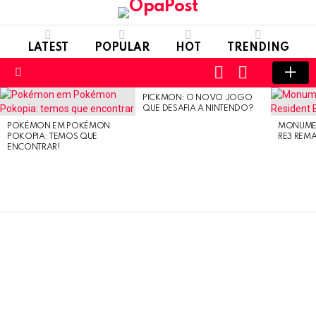
LATEST
POPULAR
HOT
TRENDING
LOGIN
SWITCH
SKIN
Menu
PICKMON: O NOVO JOGO
LATEST
QUE DESAFIA A NINTENDO?
STORIES
POKÉMON EM POKÉMON
MONUMEN
POKOPIA: TEMOS QUE
RE3 REM
ENCONTRAR!