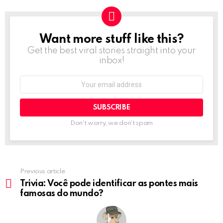
Want more stuff like this?
NEWSLETTER
Get the best viral stories straight into your
inbox!
Email
address:
Don't worry, we don't spam
Previous article
See
more
Trivia: Você pode identificar as pontes mais
famosas do mundo?