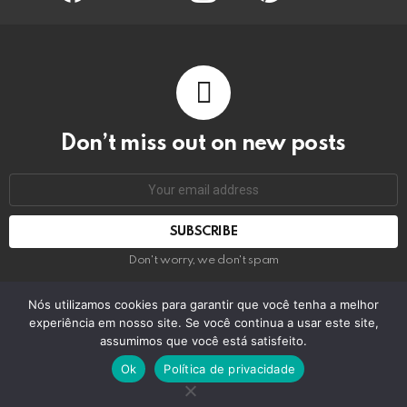
Don’t miss out on new posts
Email
address:
Don't worry, we don't spam
Nós utilizamos cookies para garantir que você tenha a melhor
experiência em nosso site. Se você continua a usar este site,
© 2026 by bring the pixel. Remember to change this
assumimos que você está satisfeito.
Home
Contact us
GDPR Privacy policy
Ok
Política de privacidade