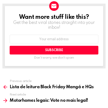
Want more stuff like this?
NEWSLETTER
Get the best viral stories straight into your
inbox!
Email
address:
Don't worry, we don't spam
Previous article
See
more
Lista de leitura Black Friday Mangá e HQs
Next article
Motorhomes legais: Vote no mais legal!