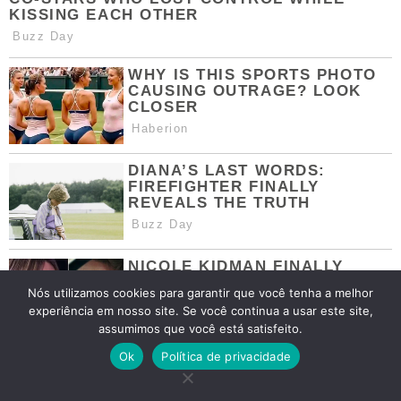
Nós utilizamos cookies para garantir que você tenha a melhor
experiência em nosso site. Se você continua a usar este site,
assumimos que você está satisfeito.
Ok
Política de privacidade