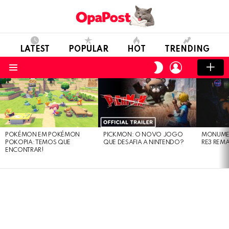
LATEST
POPULAR
HOT
TRENDING
LOGIN
SWITCH
SKIN
Menu
LATEST
STORIES
POKÉMON EM POKÉMON
PICKMON: O NOVO JOGO
MONUMEN
POKOPIA: TEMOS QUE
QUE DESAFIA A NINTENDO?
RE3 REM
ENCONTRAR!