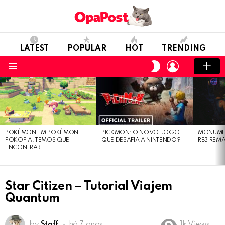
LATEST
POPULAR
HOT
TRENDING
LOGIN
SWITCH
SKIN
Menu
LATEST
STORIES
POKÉMON EM POKÉMON
PICKMON: O NOVO JOGO
MONUMEN
POKOPIA: TEMOS QUE
QUE DESAFIA A NINTENDO?
RE3 REM
ENCONTRAR!
Star Citizen – Tutorial Viajem
Quantum