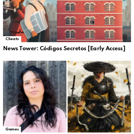
Cheats
News Tower: Códigos Secretos [Early Access]
Games