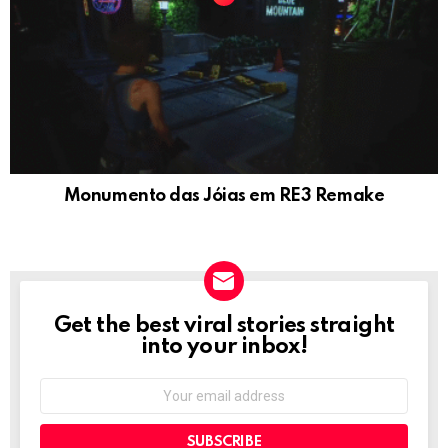
Monumento das Jóias em RE3 Remake
Get the best viral stories straight
NEWSLETTER
into your inbox!
Email
address: