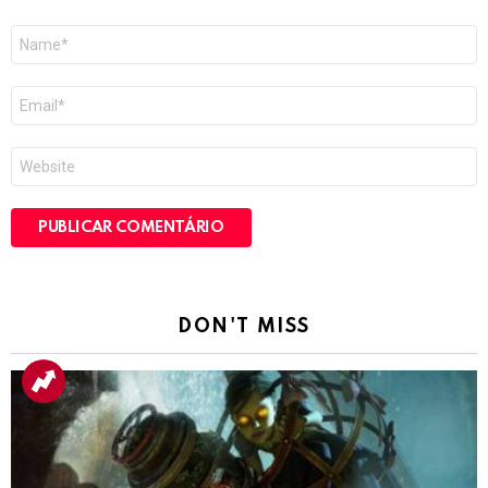
Nome
*
E-
mail
*
Site
DON'T MISS