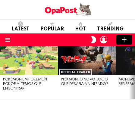
LATEST
POPULAR
HOT
TRENDING
LOGIN
SWITCH
SKIN
Menu
LATEST
STORIES
POKÉMON EM POKÉMON
PICKMON: O NOVO JOGO
MONUMEN
POKOPIA: TEMOS QUE
QUE DESAFIA A NINTENDO?
RE3 REM
ENCONTRAR!