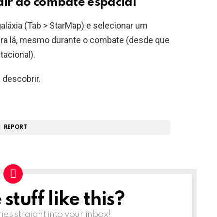
sair do combate espacial
 galáxia (Tab > StarMap) e selecionar um
ara lá, mesmo durante o combate (desde que
tacional).
 descobrir.
REPORT
tuff like this?
ries straight into your inbox!