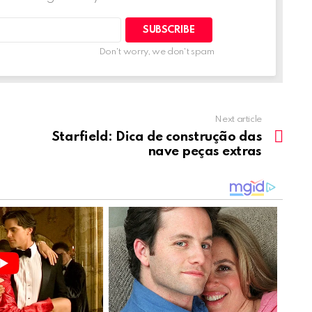
Don't worry, we don't spam
Next article
Starfield: Dica de construção das
nave peças extras