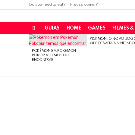
Do you need to eat?
Precisa comer?
GUIAS
HOME
GAMES
FILMES &
Menu
PICKMON: O NOVO JOG
LATEST
QUE DESAFIA A NINTEND
STORIES
POKÉMON EM POKÉMON
POKOPIA: TEMOS QUE
ENCONTRAR!