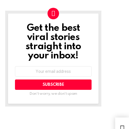
Get the best
NEWSLETTER
viral stories
straight into
your inbox!
Email
address:
Don't worry, we don't spam
Star