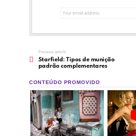
Email
address:
Previous article
See
more
Starfield: Tipos de munição
padrão complementares