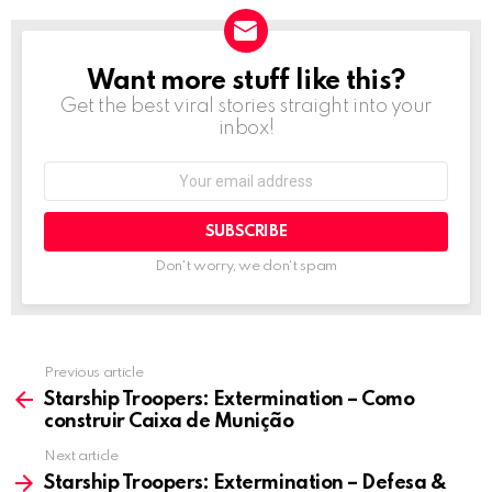
Want more stuff like this?
NEWSLETTER
Get the best viral stories straight into your
inbox!
Email
address:
Don't worry, we don't spam
Previous article
See
more
Starship Troopers: Extermination – Como
construir Caixa de Munição
Next article
Starship Troopers: Extermination – Defesa &