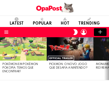
LATEST
POPULAR
HOT
TRENDING
LOGIN
SWITCH
SKIN
Menu
LATEST
STORIES
POKÉMON EM POKÉMON
PICKMON: O NOVO JOGO
MONUMEN
POKOPIA: TEMOS QUE
QUE DESAFIA A NINTENDO?
RE3 REM
ENCONTRAR!