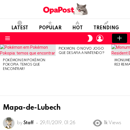
LATEST
POPULAR
HOT
TRENDING
LOGIN
SWITCH
SKIN
Menu
PICKMON: O NOVO JOGO
LATEST
QUE DESAFIA A NINTENDO?
STORIES
POKÉMON EM POKÉMON
MONUMEN
POKOPIA: TEMOS QUE
RE3 REM
ENCONTRAR!
Mapa-de-Lubech
by
Staff
29/11/2019, 01:26
1k
Views