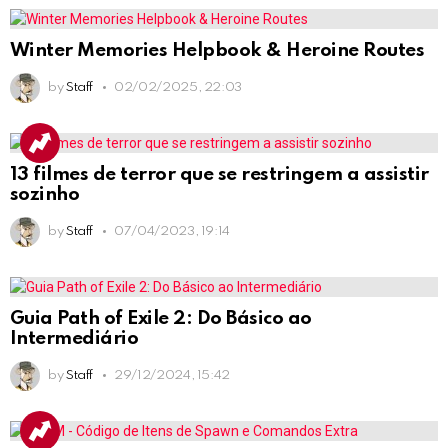
Winter Memories Helpbook & Heroine Routes
by
Staff
02/02/2025, 22:03
13 filmes de terror que se restringem a assistir
sozinho
by
Staff
07/04/2023, 19:14
Guia Path of Exile 2: Do Básico ao
Intermediário
by
Staff
29/12/2024, 15:42