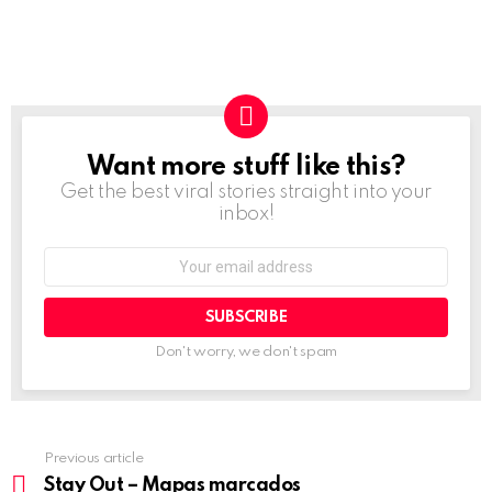
Want more stuff like this?
NEWSLETTER
Get the best viral stories straight into your
inbox!
Email
address:
Don't worry, we don't spam
Previous article
See
more
Stay Out – Mapas marcados