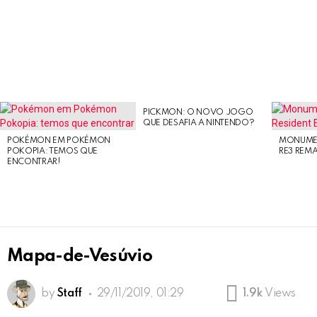
PICKMON: O NOVO JOGO
LATEST
QUE DESAFIA A NINTENDO?
STORIES
POKÉMON EM POKÉMON
MONUMEN
POKOPIA: TEMOS QUE
RE3 REM
ENCONTRAR!
Mapa-de-Vesúvio
by
Staff
29/11/2019, 01:29
1.9k
Views