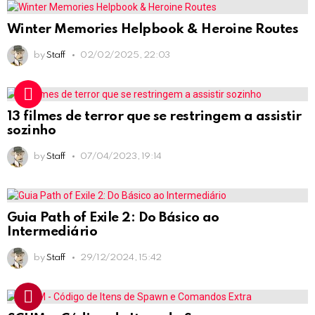
Winter Memories Helpbook & Heroine Routes
by
Staff
02/02/2025, 22:03
13 filmes de terror que se restringem a assistir
sozinho
by
Staff
07/04/2023, 19:14
Guia Path of Exile 2: Do Básico ao
Intermediário
by
Staff
29/12/2024, 15:42