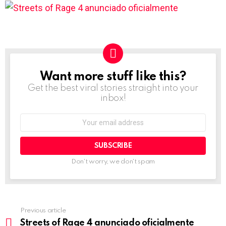
Want more stuff like this?
NEWSLETTER
Get the best viral stories straight into your
inbox!
Email
address:
Don't worry, we don't spam
Previous article
See
more
Streets of Rage 4 anunciado oficialmente