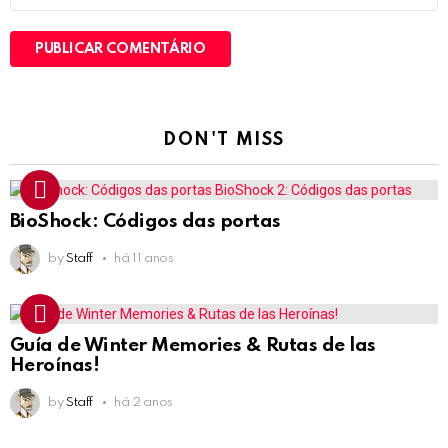
DON'T MISS
BioShock: Códigos das portas
by
Staff
há 11 anos
Guía de Winter Memories & Rutas de las
Heroínas!
by
Staff
há 2 anos