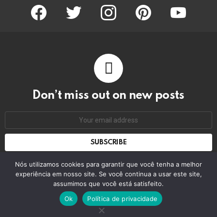
facebook
twitter
instagram
pinterest
youtube
Don’t miss out on new posts
Email
address:
Don't worry, we don't spam
Nós utilizamos cookies para garantir que você tenha a melhor
experiência em nosso site. Se você continua a usar este site,
assumimos que você está satisfeito.
© 2026 by bring the pixel. Remember to change this
Ok
Política de privacidade
Home
Contact us
GDPR Privacy policy