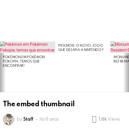
PICKMON: O NOVO JOGO
LATEST
QUE DESAFIA A NINTENDO?
STORIES
POKÉMON EM POKÉMON
MONUMEN
POKOPIA: TEMOS QUE
RE3 REM
ENCONTRAR!
The embed thumbnail
by
Staff
há 8 anos
1.6k
Views