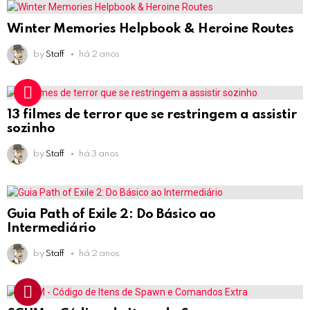
Winter Memories Helpbook & Heroine Routes
by
Staff
há 2 anos
13 filmes de terror que se restringem a assistir
sozinho
by
Staff
há 3 anos
Guia Path of Exile 2: Do Básico ao
Intermediário
by
Staff
há 2 anos