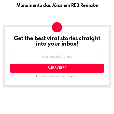
Monumento das Jóias em RE3 Remake
Get the best viral stories straight
NEWSLETTER
into your inbox!
Email
address:
Don't worry, we don't spam