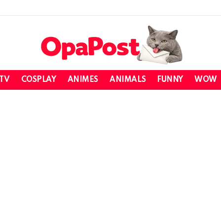
 TV
COSPLAY
ANIMES
ANIMALS
FUNNY
WOW