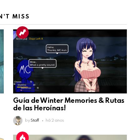
N'T MISS
Guía de Winter Memories & Rutas
de las Heroínas!
by
Staff
há 2 anos