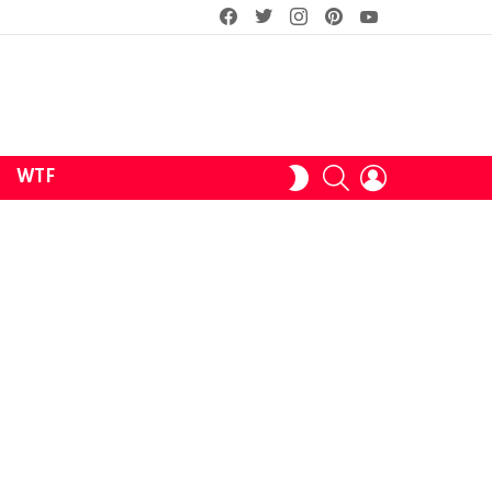
facebook
twitter
instagram
pinterest
youtube
SEARCH
LOGIN
SWITCH
WTF
SKIN