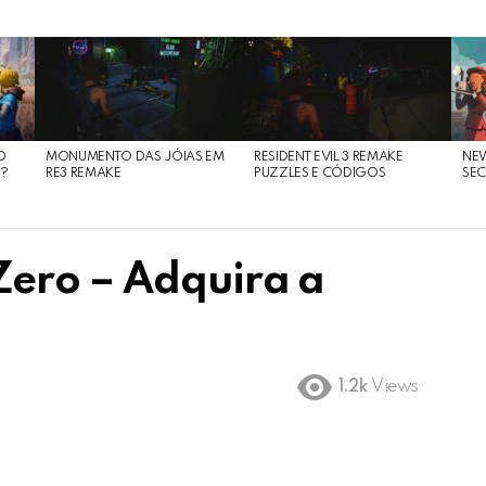
O
MONUMENTO DAS JÓIAS EM
RESIDENT EVIL 3 REMAKE
NE
O?
RE3 REMAKE
PUZZLES E CÓDIGOS
SEC
Zero – Adquira a
1.2k
Views