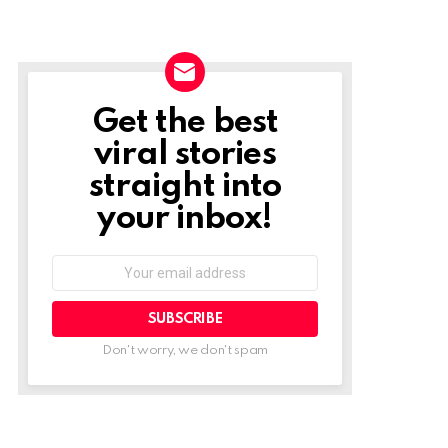
Get the best
NEWSLETTER
viral stories
straight into
your inbox!
Email
address:
Don't worry, we don't spam