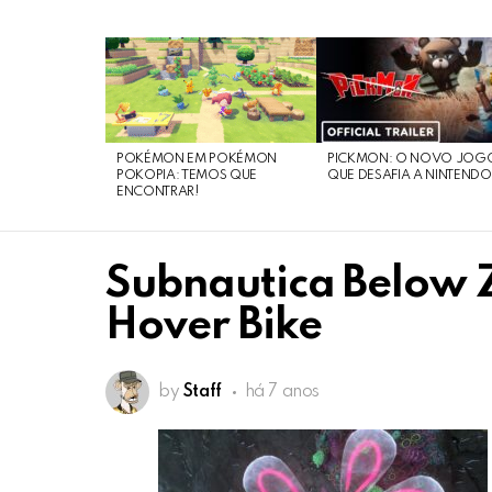
LATEST
STORIES
POKÉMON EM POKÉMON
PICKMON: O NOVO JOG
POKOPIA: TEMOS QUE
QUE DESAFIA A NINTEND
ENCONTRAR!
Subnautica Below 
Hover Bike
by
Staff
há 7 anos