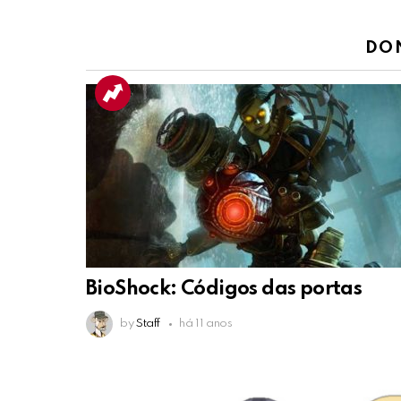
DO
BioShock: Códigos das portas
by
Staff
há 11 anos