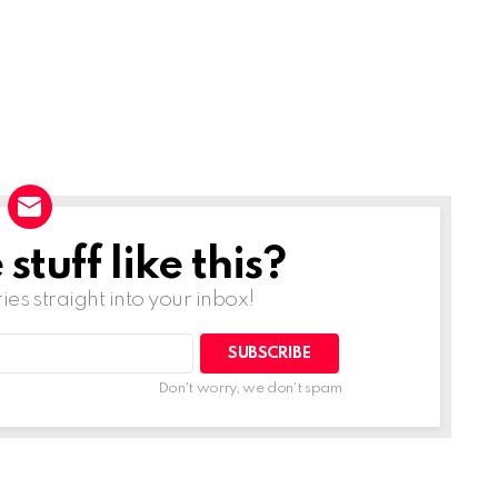
tuff like this?
ries straight into your inbox!
Don't worry, we don't spam