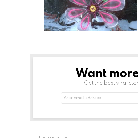
Want more s
NEWSLETTER
Get the best viral sto
Email
address:
Previous article