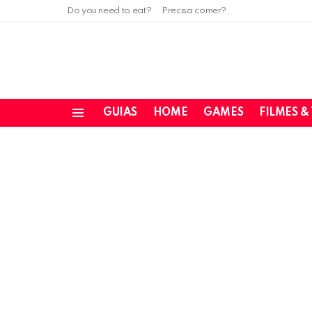
Do you need to eat?
Precisa comer?
GUIAS
HOME
GAMES
FILMES &
Menu