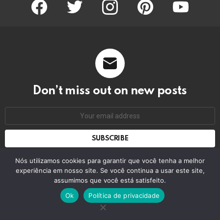
facebook
twitter
instagram
pinterest
youtube
Don’t miss out on new posts
Email
address:
Don't worry, we don't spam
Nós utilizamos cookies para garantir que você tenha a melhor
experiência em nosso site. Se você continua a usar este site,
assumimos que você está satisfeito.
© 2026 by bring the pixel. Remember to change this
Ok
Política de privacidade
Home
Contact us
GDPR Privacy policy