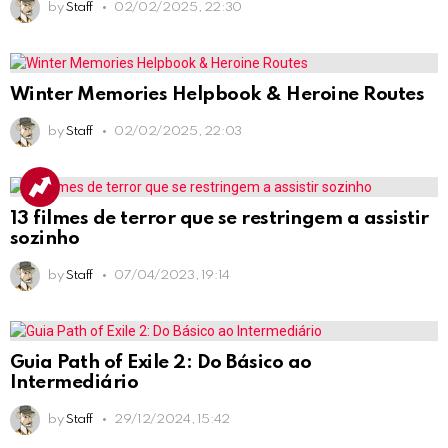
by
Staff
02/02/2025, 22:30
Winter Memories Helpbook & Heroine Routes
by
Staff
02/02/2025, 22:03
13 filmes de terror que se restringem a assistir
sozinho
by
Staff
07/04/2023, 19:14
Guia Path of Exile 2: Do Básico ao
Intermediário
by
Staff
29/12/2024, 15:42