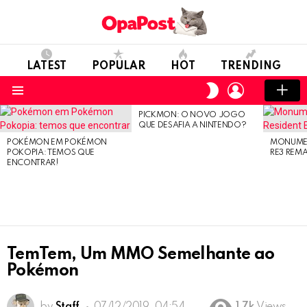
LATEST
POPULAR
HOT
TRENDING
LOGIN
SWITCH
SKIN
Menu
PICKMON: O NOVO JOGO
LATEST
QUE DESAFIA A NINTENDO?
STORIES
POKÉMON EM POKÉMON
MONUMEN
POKOPIA: TEMOS QUE
RE3 REM
ENCONTRAR!
TemTem, Um MMO Semelhante ao
Pokémon