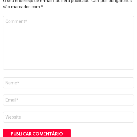
O seu endereço de e-mail não será publicado.
Campos obrigatórios
são marcados com
*
Comentário
*
Nome
*
E-
mail
*
Site