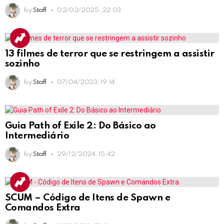
by
Staff
02/02/2025, 22:03
13 filmes de terror que se restringem a assistir
sozinho
by
Staff
07/04/2023, 19:14
Guia Path of Exile 2: Do Básico ao
Intermediário
by
Staff
29/12/2024, 15:42
SCUM – Código de Itens de Spawn e
Comandos Extra