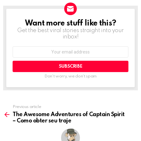
Want more stuff like this?
NEWSLETTER
Get the best viral stories straight into your
inbox!
Email
address:
Don't worry, we don't spam
Previous article
See
more
The Awesome Adventures of Captain Spirit
– Como obter seu traje