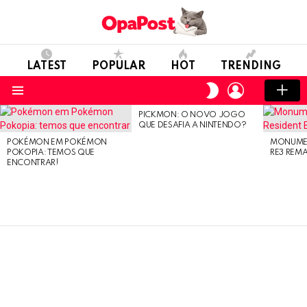
LATEST
POPULAR
HOT
TRENDING
LOGIN
SWITCH
SKIN
Menu
PICKMON: O NOVO JOGO
LATEST
QUE DESAFIA A NINTENDO?
STORIES
POKÉMON EM POKÉMON
MONUMEN
POKOPIA: TEMOS QUE
RE3 REM
ENCONTRAR!