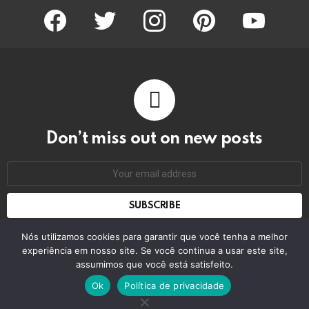
facebook
twitter
instagram
pinterest
youtube
Don’t miss out on new posts
Email
address:
Don't worry, we don't spam
Nós utilizamos cookies para garantir que você tenha a melhor
experiência em nosso site. Se você continua a usar este site,
assumimos que você está satisfeito.
© 2026 by bring the pixel. Remember to change this
Ok
Política de privacidade
Home
Contact us
GDPR Privacy policy