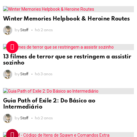
Winter Memories Helpbook & Heroine Routes
by
Staff
há 2 anos
13 filmes de terror que se restringem a assistir
sozinho
by
Staff
há 3 anos
Guia Path of Exile 2: Do Básico ao
Intermediário
by
Staff
há 2 anos