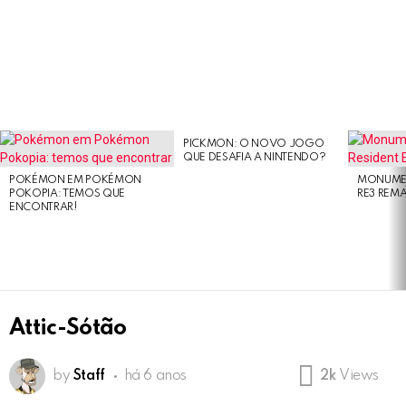
PICKMON: O NOVO JOGO
LATEST
QUE DESAFIA A NINTENDO?
STORIES
POKÉMON EM POKÉMON
MONUMEN
POKOPIA: TEMOS QUE
RE3 REM
ENCONTRAR!
Attic-Sótão
by
Staff
há 6 anos
2k
Views