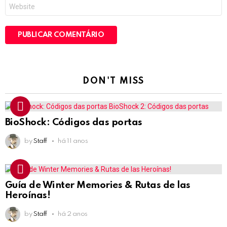
Site
DON'T MISS
BioShock: Códigos das portas
by
Staff
há 11 anos
Guía de Winter Memories & Rutas de las
Heroínas!
by
Staff
há 2 anos