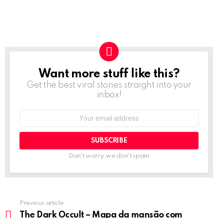
Want more stuff like this?
NEWSLETTER
Get the best viral stories straight into your
inbox!
Email
address:
Don't worry, we don't spam
Previous article
See
more
The Dark Occult – Mapa da mansão com