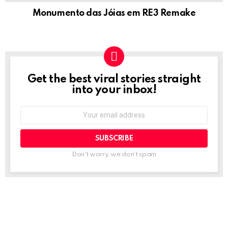
Monumento das Jóias em RE3 Remake
Get the best viral stories straight
NEWSLETTER
into your inbox!
Email
address:
Don't worry, we don't spam