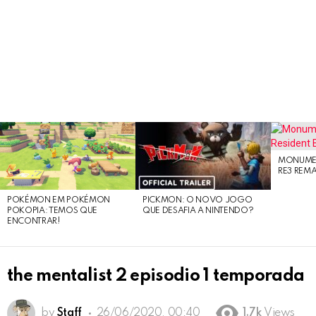
LATEST
STORIES
MONUMEN
RE3 REM
POKÉMON EM POKÉMON
PICKMON: O NOVO JOGO
POKOPIA: TEMOS QUE
QUE DESAFIA A NINTENDO?
ENCONTRAR!
the mentalist 2 episodio 1 temporada
by
Staff
26/06/2020, 00:40
1.7k
Views