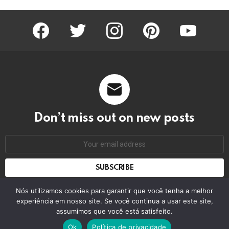
facebook
twitter
instagram
pinterest
youtube
Don’t miss out on new posts
Email
address:
Don't worry, we don't spam
Nós utilizamos cookies para garantir que você tenha a melhor
experiência em nosso site. Se você continua a usar este site,
assumimos que você está satisfeito.
© 2026 by bring the pixel. Remember to change this
Ok
Política de privacidade