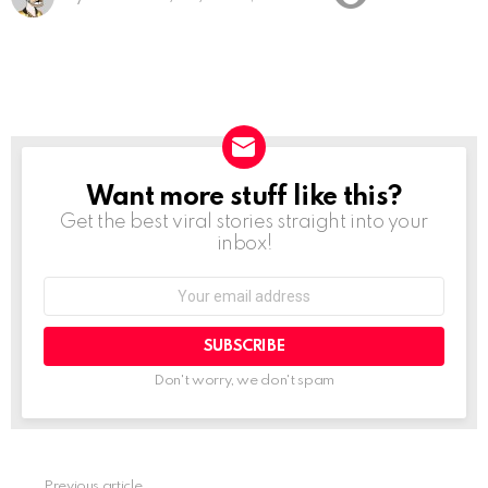
Want more stuff like this?
NEWSLETTER
Get the best viral stories straight into your
inbox!
Email
address:
Don't worry, we don't spam
Previous article