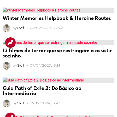
Winter Memories Helpbook & Heroine Routes
by
Staff
02/02/2025, 22:03
13 filmes de terror que se restringem a assistir
sozinho
by
Staff
07/04/2023, 19:14
Guia Path of Exile 2: Do Básico ao
Intermediário
by
Staff
29/12/2024, 15:42