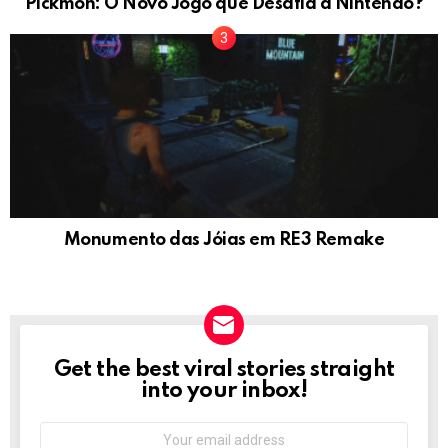
Pickmon: O Novo Jogo que Desafia a Nintendo?
Monumento das Jóias em RE3 Remake
Get the best viral stories straight
NEWSLETTER
into your inbox!
Email
address: