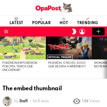
LATEST
POPULAR
HOT
TRENDING
LOGIN
SWITCH
SKIN
Menu
LATEST
STORIES
POKÉMON EM POKÉMON
PICKMON: O NOVO JOGO
MONUMEN
POKOPIA: TEMOS QUE
QUE DESAFIA A NINTENDO?
RE3 REM
ENCONTRAR!
The embed thumbnail
by
Staff
há 8 anos
1.6k
Views