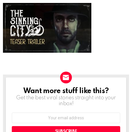
Want more stuff like this?
NEWSLETTER
Get the best viral stories straight into your
inbox!
Email
address: