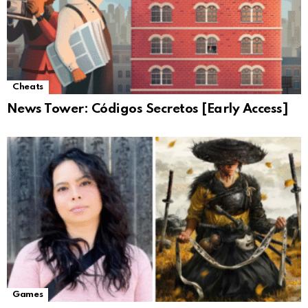
Cheats
News Tower: Códigos Secretos [Early Access]
Games