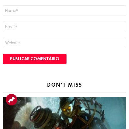
Nome
*
E-
mail
*
Site
DON'T MISS