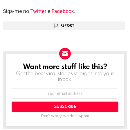
Siga-me no
Twitter
e
Facebook
.
REPORT
Want more stuff like this?
NEWSLETTER
Get the best viral stories straight into your
inbox!
Email
address:
Don't worry, we don't spam