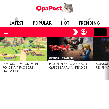
LATEST
POPULAR
HOT
TRENDING
LOGIN
SWITCH
SKIN
Menu
LATEST
STORIES
POKÉMON EM POKÉMON
PICKMON: O NOVO JOGO
MONUMEN
POKOPIA: TEMOS QUE
QUE DESAFIA A NINTENDO?
RE3 REM
ENCONTRAR!