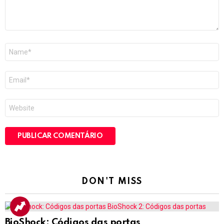
Nome
*
E-
mail
*
Site
DON'T MISS
BioShock: Códigos das portas