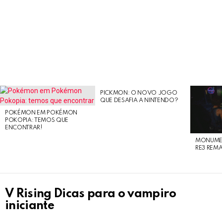
PICKMON: O NOVO JOGO
LATEST
QUE DESAFIA A NINTENDO?
STORIES
POKÉMON EM POKÉMON
POKOPIA: TEMOS QUE
ENCONTRAR!
MONUMEN
RE3 REM
V Rising Dicas para o vampiro
iniciante