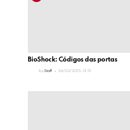
BioShock: Códigos das portas
by
Staff
26/02/2015, 13:51