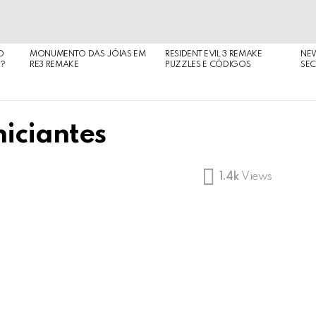
O
MONUMENTO DAS JÓIAS EM
RESIDENT EVIL 3 REMAKE
NE
O?
RE3 REMAKE
PUZZLES E CÓDIGOS
SEC
niciantes
1.4k
Views