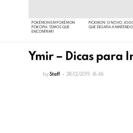
POKÉMON EM POKÉMON
PICKMON: O NOVO JOG
POKOPIA: TEMOS QUE
QUE DESAFIA A NINTEND
ENCONTRAR!
Ymir – Dicas para I
by
Staff
28/12/2019, 16:46