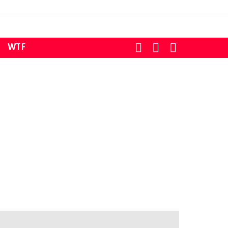
SEARCH
LOGIN
SWITCH
WTF
SKIN