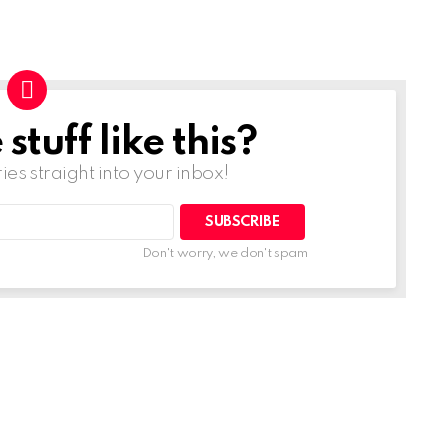
tuff like this?
ries straight into your inbox!
Don't worry, we don't spam