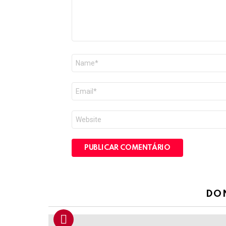
Nome
*
E-
mail
*
Site
DO