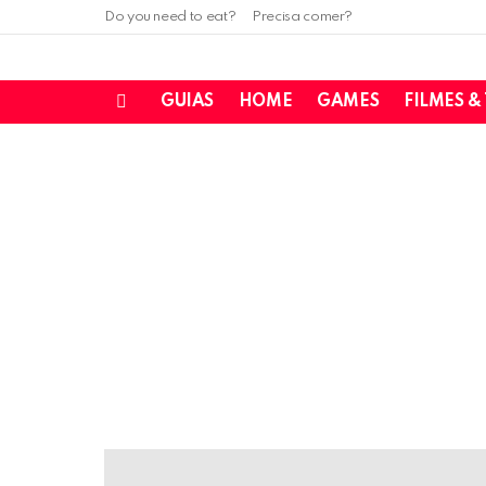
Do you need to eat?
Precisa comer?
GUIAS
HOME
GAMES
FILMES &
Menu
LATEST
STORIES