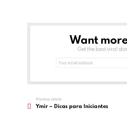
Want more s
NEWSLETTER
Get the best viral sto
Email
address:
Previous article
See
more
Ymir – Dicas para Iniciantes