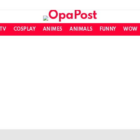
 TV
COSPLAY
ANIMES
ANIMALS
FUNNY
WOW