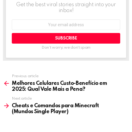
Get the best viral stories straight into your
inbox!
Email
address:
Don't worry, we don't spam
Previous article
See
more
Melhores Celulares Custo-Benefício em
2025: Qual Vale Mais a Pena?
Next article
Cheats e Comandos para Minecraft
(Mundos Single Player)