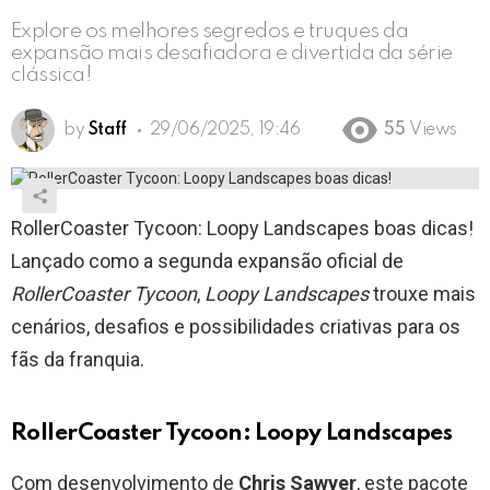
Explore os melhores segredos e truques da
expansão mais desafiadora e divertida da série
clássica!
by
Staff
29/06/2025, 19:46
55
Views
RollerCoaster Tycoon: Loopy Landscapes boas dicas!
Lançado como a segunda expansão oficial de
RollerCoaster Tycoon
,
Loopy Landscapes
trouxe mais
cenários, desafios e possibilidades criativas para os
fãs da franquia.
RollerCoaster Tycoon: Loopy Landscapes
Com desenvolvimento de
Chris Sawyer
, este pacote