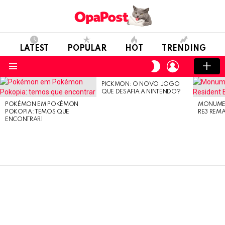
LATEST
POPULAR
HOT
TRENDING
LOGIN
SWITCH
SKIN
Menu
PICKMON: O NOVO JOGO
LATEST
QUE DESAFIA A NINTENDO?
STORIES
POKÉMON EM POKÉMON
MONUMEN
POKOPIA: TEMOS QUE
RE3 REM
ENCONTRAR!