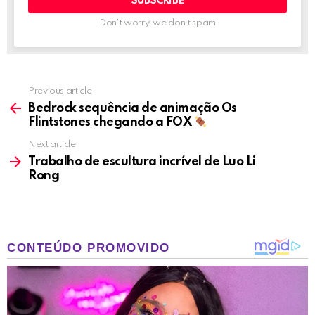
Don't worry, we don't spam
Previous article
See
more
Bedrock sequência de animação Os
Flintstones chegando a FOX
Next article
Trabalho de escultura incrível de Luo Li
Rong