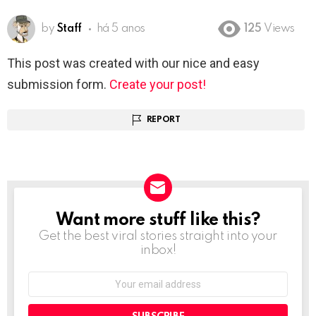
by
Staff
há 5 anos
125
Views
This post was created with our nice and easy
submission form.
Create your post!
REPORT
Want more stuff like this?
NEWSLETTER
Get the best viral stories straight into your
inbox!
Email
address: