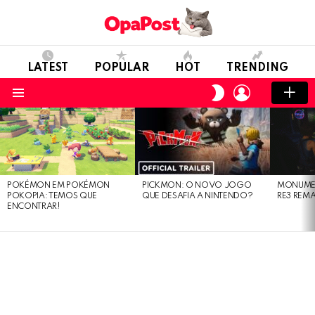
LATEST
POPULAR
HOT
TRENDING
LOGIN
SWITCH
SKIN
Menu
LATEST
STORIES
POKÉMON EM POKÉMON
PICKMON: O NOVO JOGO
MONUMEN
POKOPIA: TEMOS QUE
QUE DESAFIA A NINTENDO?
RE3 REM
ENCONTRAR!