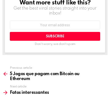
Want more stuff like this?
NEWSLETTER
Get the best viral stories straight into your
inbox!
Email
address:
Don't worry, we don't spam
Previous article
See
more
5 Jogos que pagam com Bitcoin ou
Ethereum
Next article
Fatos interessantes