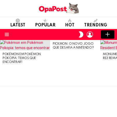
LATEST
POPULAR
HOT
TRENDING
LOGIN
SWITCH
SKIN
Menu
PICKMON: O NOVO JOGO
LATEST
QUE DESAFIA A NINTENDO?
STORIES
POKÉMON EM POKÉMON
MONUMEN
POKOPIA: TEMOS QUE
RE3 REM
ENCONTRAR!