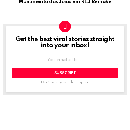
Monumento das Jóias em RE3 Remake
Get the best viral stories straight
NEWSLETTER
into your inbox!
Email
address:
Don't worry, we don't spam