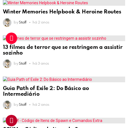
Winter Memories Helpbook & Heroine Routes
by
Staff
há 2 anos
13 filmes de terror que se restringem a assistir
sozinho
by
Staff
há 3 anos
Guia Path of Exile 2: Do Básico ao
Intermediário
by
Staff
há 2 anos