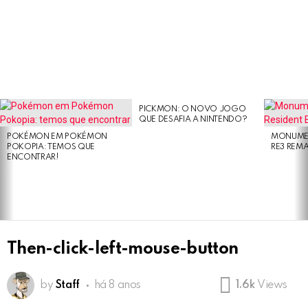
PICKMON: O NOVO JOGO
LATEST
QUE DESAFIA A NINTENDO?
STORIES
POKÉMON EM POKÉMON
MONUMEN
POKOPIA: TEMOS QUE
RE3 REM
ENCONTRAR!
Then-click-left-mouse-button
by
Staff
há 8 anos
1.6k
Views