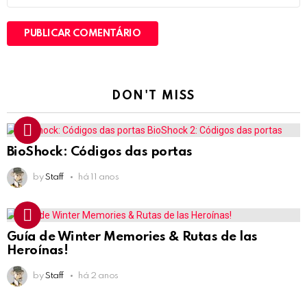
DON'T MISS
BioShock: Códigos das portas
by
Staff
há 11 anos
Guía de Winter Memories & Rutas de las
Heroínas!
by
Staff
há 2 anos