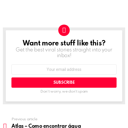
Want more stuff like this?
NEWSLETTER
Get the best viral stories straight into your
inbox!
Email
address:
Don't worry, we don't spam
Previous article
See
more
Atlas – Como encontrar água