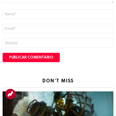
Nome
*
E-
mail
*
Site
DON'T MISS