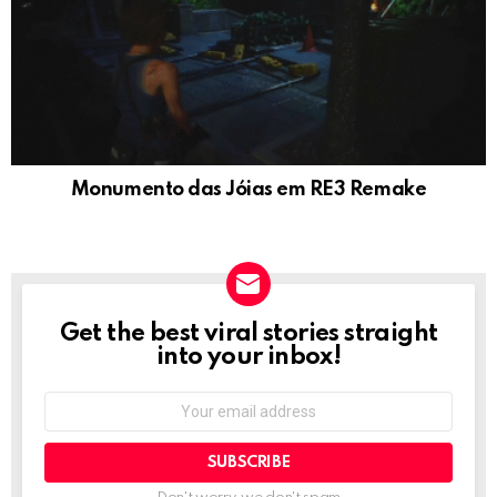
Monumento das Jóias em RE3 Remake
Get the best viral stories straight
NEWSLETTER
into your inbox!
Email
address: