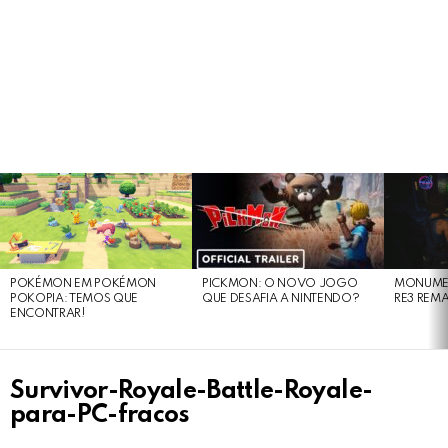
LATEST
STORIES
POKÉMON EM POKÉMON
PICKMON: O NOVO JOGO
MONUMEN
POKOPIA: TEMOS QUE
QUE DESAFIA A NINTENDO?
RE3 REM
ENCONTRAR!
Survivor-Royale-Battle-Royale-
para-PC-fracos