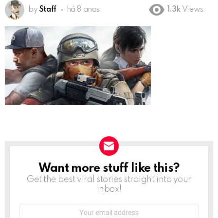
by
Staff
há 8 anos
1.3k
Views
Want more stuff like this?
NEWSLETTER
Get the best viral stories straight into your
inbox!
Email
address: