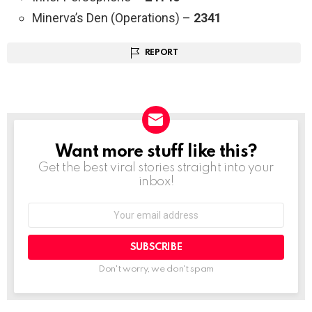
Minerva’s Den (Operations) –
2341
REPORT
Want more stuff like this?
NEWSLETTER
Get the best viral stories straight into your
inbox!
Email
address:
Don't worry, we don't spam