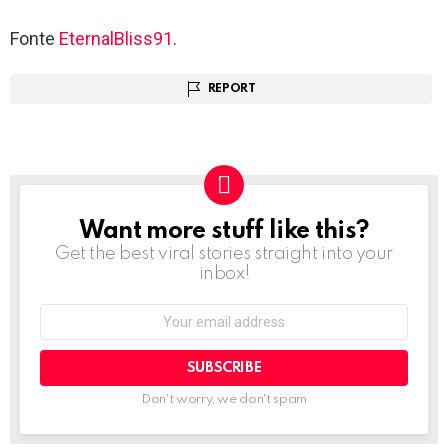
Fonte
EternalBliss91
.
REPORT
Want more stuff like this?
NEWSLETTER
Get the best viral stories straight into your
inbox!
Email
address:
Don't worry, we don't spam