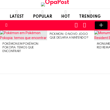
LATEST
POPULAR
HOT
TRENDING
LOGIN
SWITCH
SKIN
Menu
PICKMON: O NOVO JOGO
LATEST
QUE DESAFIA A NINTENDO?
STORIES
POKÉMON EM POKÉMON
MONUMEN
POKOPIA: TEMOS QUE
RE3 REM
ENCONTRAR!