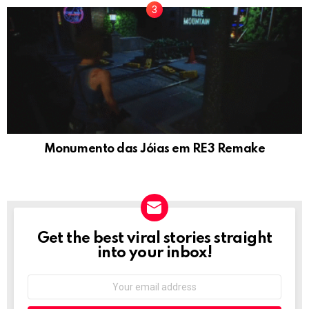
Monumento das Jóias em RE3 Remake
Get the best viral stories straight
NEWSLETTER
into your inbox!
Email
address: