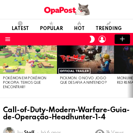
LATEST
POPULAR
HOT
TRENDING
LOGIN
SWITCH
SKIN
Menu
LATEST
STORIES
POKÉMON EM POKÉMON
PICKMON: O NOVO JOGO
MONUMEN
POKOPIA: TEMOS QUE
QUE DESAFIA A NINTENDO?
RE3 REM
ENCONTRAR!
Call-of-Duty-Modern-Warfare-Guia-
de-Operação-Headhunter-1-4