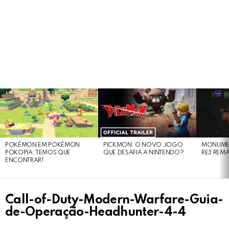
LATEST
STORIES
POKÉMON EM POKÉMON
PICKMON: O NOVO JOGO
MONUMEN
POKOPIA: TEMOS QUE
QUE DESAFIA A NINTENDO?
RE3 REM
ENCONTRAR!
Call-of-Duty-Modern-Warfare-Guia-
de-Operação-Headhunter-4-4