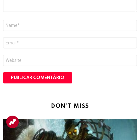
Nome
*
E-
mail
*
Site
DON'T MISS