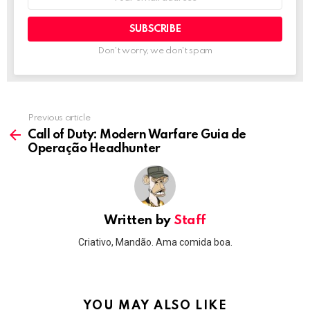
address:
Don't worry, we don't spam
Previous article
See
more
Call of Duty: Modern Warfare Guia de
Operação Headhunter
Written by
Staff
Criativo, Mandão. Ama comida boa.
YOU MAY ALSO LIKE