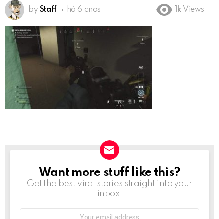
by
Staff
há 6 anos
1k
Views
Want more stuff like this?
NEWSLETTER
Get the best viral stories straight into your
inbox!
Email