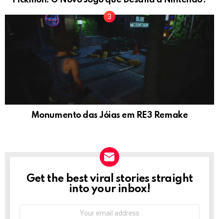
Pickmon: O Novo Jogo que Desafia a Nintendo?
Monumento das Jóias em RE3 Remake
Get the best viral stories straight
NEWSLETTER
into your inbox!
Email
address: