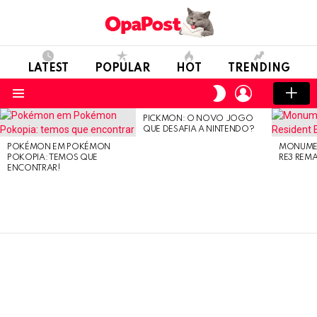
LATEST
POPULAR
HOT
TRENDING
LOGIN
SWITCH
SKIN
Menu
PICKMON: O NOVO JOGO
LATEST
QUE DESAFIA A NINTENDO?
STORIES
POKÉMON EM POKÉMON
MONUMEN
POKOPIA: TEMOS QUE
RE3 REM
ENCONTRAR!