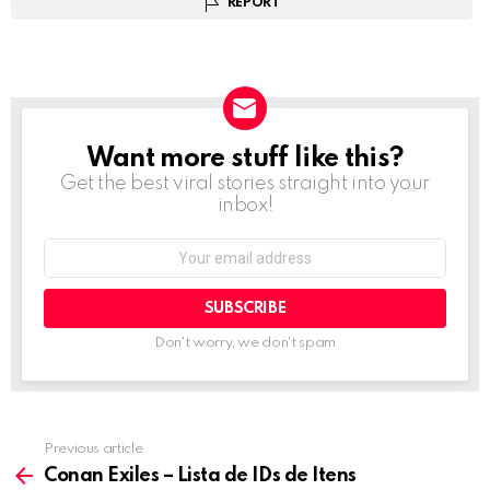
REPORT
Want more stuff like this?
NEWSLETTER
Get the best viral stories straight into your
inbox!
Email
address:
Don't worry, we don't spam
Previous article
See
more
Conan Exiles – Lista de IDs de Itens