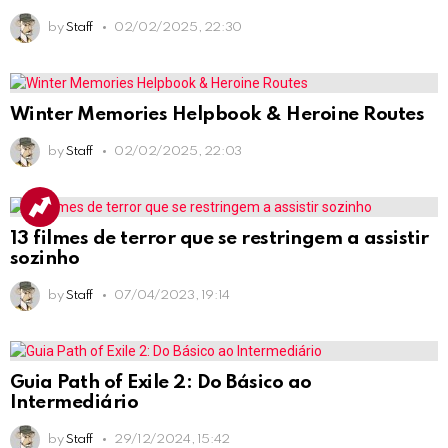
by
Staff
02/02/2025, 22:30
Winter Memories Helpbook & Heroine Routes
by
Staff
02/02/2025, 22:03
13 filmes de terror que se restringem a assistir
sozinho
by
Staff
07/04/2023, 19:14
Guia Path of Exile 2: Do Básico ao
Intermediário
by
Staff
29/12/2024, 15:42