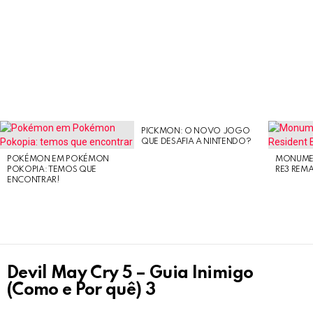
PICKMON: O NOVO JOGO
LATEST
QUE DESAFIA A NINTENDO?
STORIES
POKÉMON EM POKÉMON
MONUMEN
POKOPIA: TEMOS QUE
RE3 REM
ENCONTRAR!
Devil May Cry 5 – Guia Inimigo
(Como e Por quê) 3