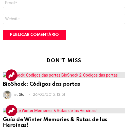
mail
*
Site
DON'T MISS
BioShock: Códigos das portas
by
Staff
26/02/2015, 13:51
Guía de Winter Memories & Rutas de las
Heroínas!