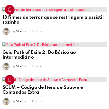
13 filmes de terror que se restringem a assistir
sozinho
by
Staff
há 3 anos
Guia Path of Exile 2: Do Básico ao
Intermediário
by
Staff
há 2 anos
SCUM – Código de Itens de Spawn e
Comandos Extra
by
Staff
há 8 anos