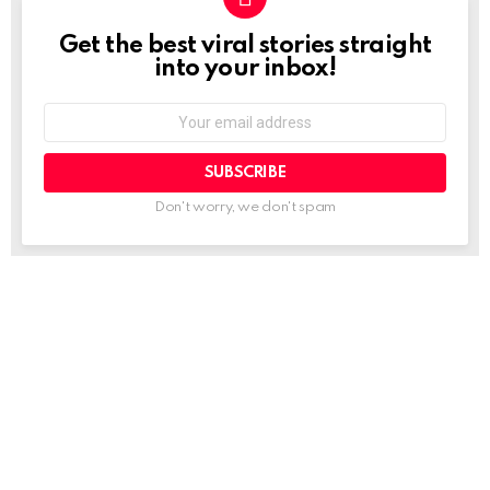
Get the best viral stories straight
NEWSLETTER
into your inbox!
Email
address:
Don't worry, we don't spam