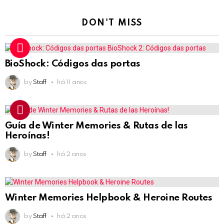
DON'T MISS
BioShock: Códigos das portas
by
Staff
há 11 anos
Guía de Winter Memories & Rutas de las
Heroínas!
by
Staff
há 2 anos
Winter Memories Helpbook & Heroine Routes
by
Staff
há 2 anos