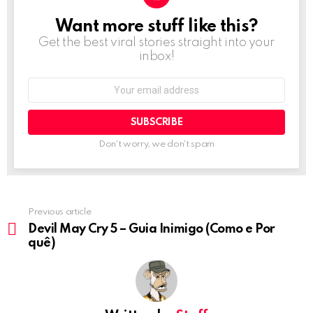
Want more stuff like this?
NEWSLETTER
Get the best viral stories straight into your
inbox!
Email
address:
Don't worry, we don't spam
Previous article
See
more
Devil May Cry 5 – Guia Inimigo (Como e Por
quê)