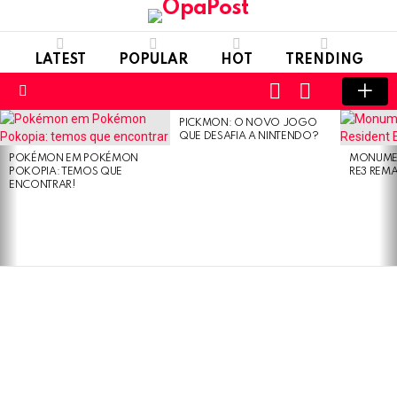
LATEST
POPULAR
HOT
TRENDING
LOGIN
SWITCH
SKIN
Menu
PICKMON: O NOVO JOGO
LATEST
QUE DESAFIA A NINTENDO?
STORIES
POKÉMON EM POKÉMON
MONUMEN
POKOPIA: TEMOS QUE
RE3 REM
ENCONTRAR!