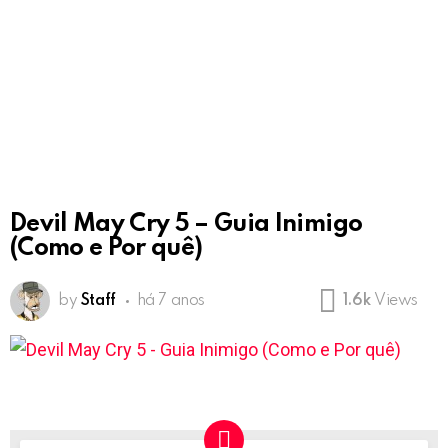
Devil May Cry 5 – Guia Inimigo
(Como e Por quê)
by
Staff
há 7 anos
1.6k
Views