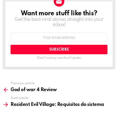
Want more stuff like this?
NEWSLETTER
Get the best viral stories straight into your
inbox!
Email
address:
Don't worry, we don't spam
Previous article
See
more
God of war 4 Review
Next article
Resident Evil Village: Requisitos do sistema