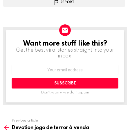
REPORT
Want more stuff like this?
NEWSLETTER
Get the best viral stories straight into your
inbox!
Email
address:
Don't worry, we don't spam
Previous article
See
more
Devotion jogo de terror à venda