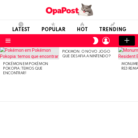
LATEST
POPULAR
HOT
TRENDING
LOGIN
SWITCH
SKIN
Menu
PICKMON: O NOVO JOGO
LATEST
QUE DESAFIA A NINTENDO?
STORIES
POKÉMON EM POKÉMON
MONUMEN
POKOPIA: TEMOS QUE
RE3 REM
ENCONTRAR!