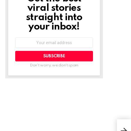
viral stories
straight into
your inbox!
Email
address:
Don't worry, we don't spam
Rag