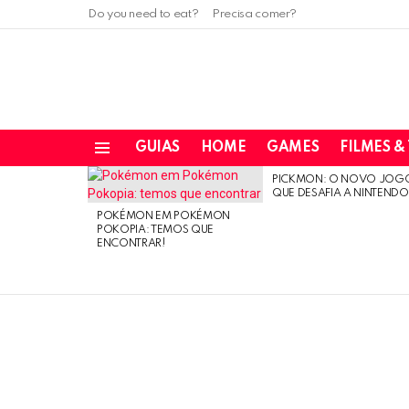
Do you need to eat?
Precisa comer?
GUIAS
HOME
GAMES
FILMES &
Menu
PICKMON: O NOVO JOG
LATEST
QUE DESAFIA A NINTEND
STORIES
POKÉMON EM POKÉMON
POKOPIA: TEMOS QUE
ENCONTRAR!