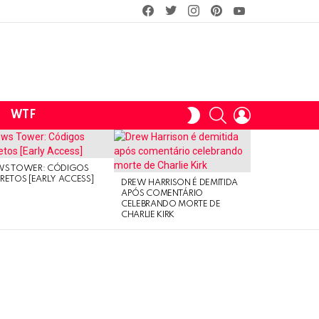
facebook
twitter
instagram
pinterest
youtube
SEARCH
LOGIN
SWITCH
WTF
SKIN
WS TOWER: CÓDIGOS
RETOS [EARLY ACCESS]
DREW HARRISON É DEMITIDA
APÓS COMENTÁRIO
CELEBRANDO MORTE DE
CHARLIE KIRK