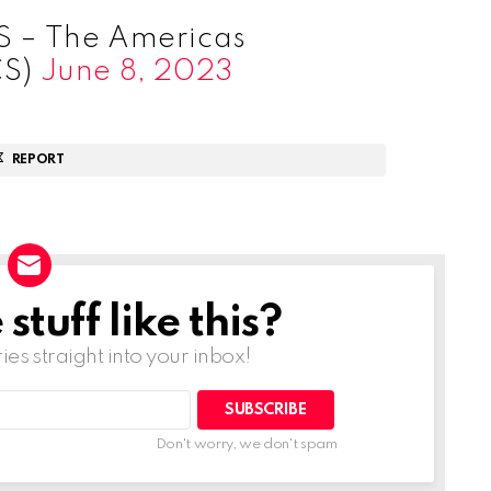
S – The Americas
CS)
June 8, 2023
REPORT
tuff like this?
ries straight into your inbox!
Don't worry, we don't spam