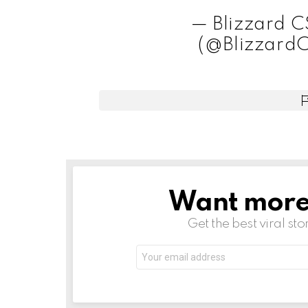
— Blizzard C
(@Blizzard
Want more s
NEWSLETTER
Get the best viral sto
Email
address: