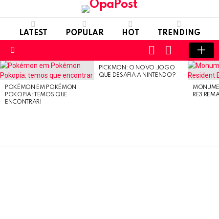
LATEST
POPULAR
HOT
TRENDING
LOGIN
SWITCH
SKIN
Menu
PICKMON: O NOVO JOGO
LATEST
QUE DESAFIA A NINTENDO?
STORIES
POKÉMON EM POKÉMON
MONUMEN
POKOPIA: TEMOS QUE
RE3 REM
ENCONTRAR!