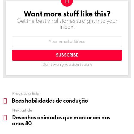
Want more stuff like this?
NEWSLETTER
Get the best viral stories straight into your
inbox!
Email
address:
Don't worry, we don't spam
Previous article
See
more
Boas habilidades de condução
Next article
Desenhos animados que marcaram nos
anos 80