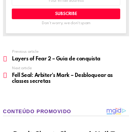
address:
Don't worry, we don't spam
Previous article
See
more
Layers of Fear 2 – Guia de conquista
Next article
Fell Seal: Arbiter’s Mark – Desbloquear as
classes secretas