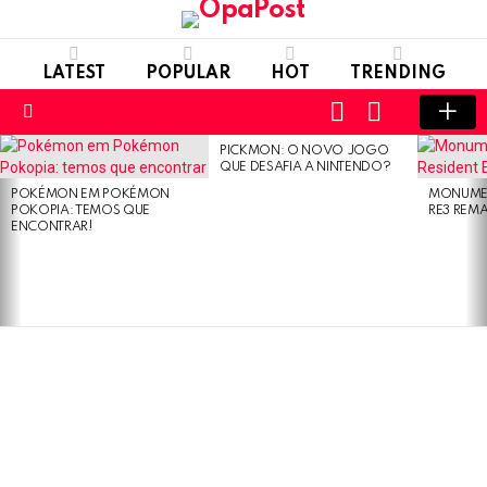
LATEST
POPULAR
HOT
TRENDING
LOGIN
SWITCH
SKIN
Menu
PICKMON: O NOVO JOGO
LATEST
QUE DESAFIA A NINTENDO?
STORIES
POKÉMON EM POKÉMON
MONUMEN
POKOPIA: TEMOS QUE
RE3 REM
ENCONTRAR!