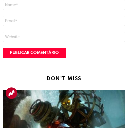
Nome
*
E-
mail
*
Site
DON'T MISS