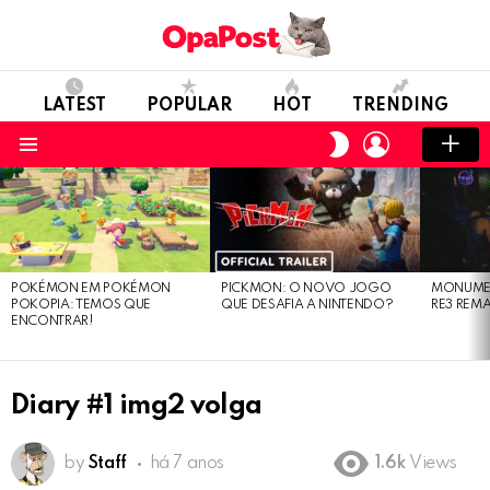
LATEST
POPULAR
HOT
TRENDING
LOGIN
SWITCH
SKIN
Menu
LATEST
STORIES
POKÉMON EM POKÉMON
PICKMON: O NOVO JOGO
MONUMEN
POKOPIA: TEMOS QUE
QUE DESAFIA A NINTENDO?
RE3 REM
ENCONTRAR!
Diary #1 img2 volga
by
Staff
há 7 anos
1.6k
Views