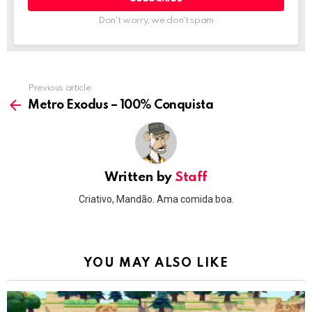
Don't worry, we don't spam
Previous article
See
more
Metro Exodus – 100% Conquista
Written by
Staff
Criativo, Mandão. Ama comida boa.
YOU MAY ALSO LIKE