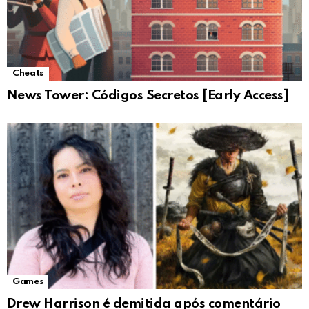
Cheats
News Tower: Códigos Secretos [Early Access]
Games
Drew Harrison é demitida após comentário