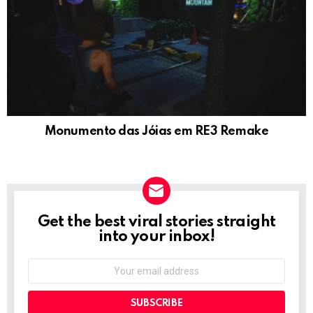
Monumento das Jóias em RE3 Remake
Get the best viral stories straight
NEWSLETTER
into your inbox!
Email
address: