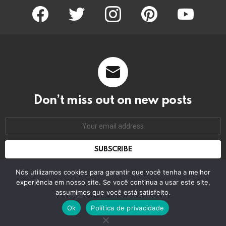
facebook
twitter
instagram
pinterest
youtube
Don’t miss out on new posts
Email
address:
Don't worry, we don't spam
Nós utilizamos cookies para garantir que você tenha a melhor
experiência em nosso site. Se você continua a usar este site,
assumimos que você está satisfeito.
© 2026 by bring the pixel. Remember to change this
Ok
Política de privacidade
Home
Contact us
GDPR Privacy policy