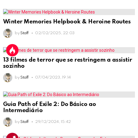
Winter Memories Helpbook & Heroine Routes
by
Staff
02/02/2025, 22:03
13 filmes de terror que se restringem a assistir
sozinho
by
Staff
07/04/2023, 19:14
Guia Path of Exile 2: Do Básico ao
Intermediário
by
Staff
29/12/2024, 15:42