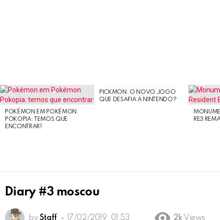
PICKMON: O NOVO JOGO
LATEST
QUE DESAFIA A NINTENDO?
STORIES
POKÉMON EM POKÉMON
MONUMEN
POKOPIA: TEMOS QUE
RE3 REM
ENCONTRAR!
Diary #3 moscou
by
Staff
17/02/2019, 01:53
2k
Views