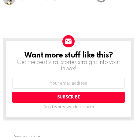
Want more stuff like this?
NEWSLETTER
Get the best viral stories straight into your
inbox!
Email
address:
Don't worry, we don't spam
Previous article