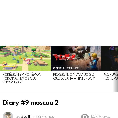
LATEST
STORIES
POKÉMON EM POKÉMON
PICKMON: O NOVO JOGO
MONUMEN
POKOPIA: TEMOS QUE
QUE DESAFIA A NINTENDO?
RE3 REM
ENCONTRAR!
Diary #9 moscou 2
by
Staff
há 7 anos
1.5k
Views