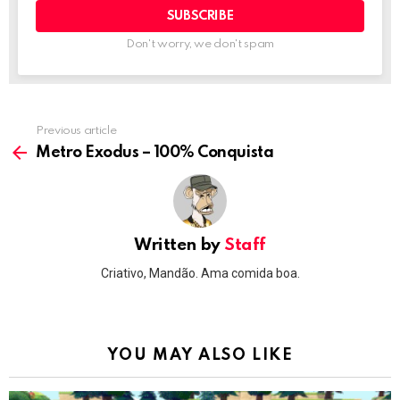
Don't worry, we don't spam
Previous article
See
more
Metro Exodus – 100% Conquista
Written by
Staff
Criativo, Mandão. Ama comida boa.
YOU MAY ALSO LIKE