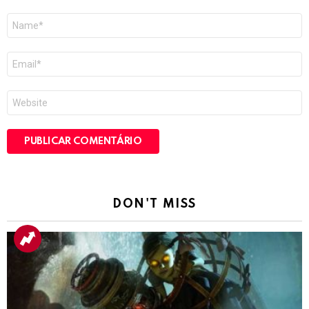
Nome
*
E-
mail
*
Site
DON'T MISS