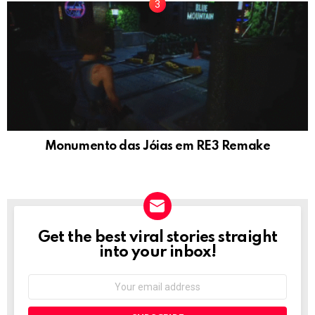
Monumento das Jóias em RE3 Remake
Get the best viral stories straight
NEWSLETTER
into your inbox!
Email
address: