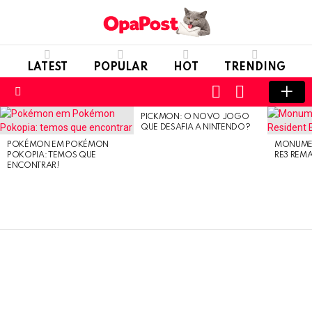
LATEST
POPULAR
HOT
TRENDING
LOGIN
SWITCH
SKIN
Menu
PICKMON: O NOVO JOGO
LATEST
QUE DESAFIA A NINTENDO?
STORIES
POKÉMON EM POKÉMON
MONUMEN
POKOPIA: TEMOS QUE
RE3 REM
ENCONTRAR!