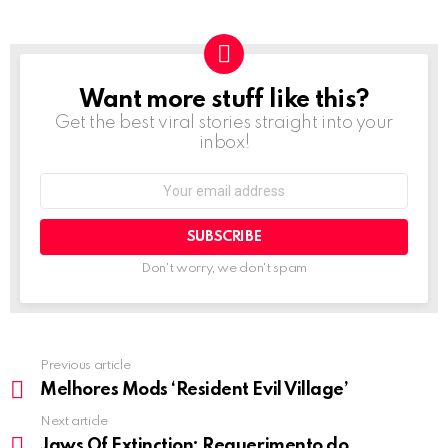
Want more stuff like this?
NEWSLETTER
Get the best viral stories straight into your
inbox!
Email
address:
Don't worry, we don't spam
Previous article
See
more
Melhores Mods ‘Resident Evil Village’
Next article
Jaws Of Extinction: Requerimento do