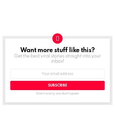
Want more stuff like this?
NEWSLETTER
Get the best viral stories straight into your
inbox!
Email
address:
Don't worry, we don't spam