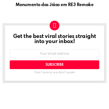
Monumento das Jóias em RE3 Remake
Get the best viral stories straight
NEWSLETTER
into your inbox!
Email
address:
Don't worry, we don't spam