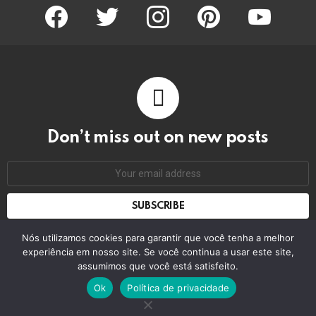
facebook
twitter
instagram
pinterest
youtube
Don’t miss out on new posts
Email
address:
Don't worry, we don't spam
Nós utilizamos cookies para garantir que você tenha a melhor
experiência em nosso site. Se você continua a usar este site,
assumimos que você está satisfeito.
© 2026 by bring the pixel. Remember to change this
Ok
Política de privacidade
Home
Contact us
GDPR Privacy policy