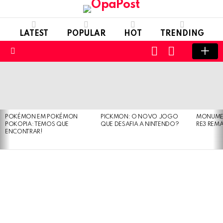
LATEST
POPULAR
HOT
TRENDING
LOGIN
SWITCH
SKIN
Menu
LATEST
STORIES
POKÉMON EM POKÉMON
PICKMON: O NOVO JOGO
MONUMEN
POKOPIA: TEMOS QUE
QUE DESAFIA A NINTENDO?
RE3 REM
ENCONTRAR!