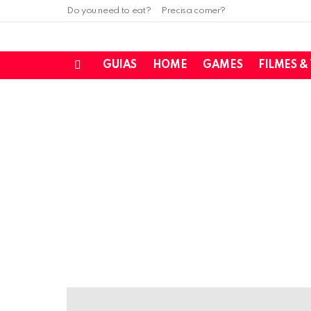
Do you need to eat?
Precisa comer?
GUIAS
HOME
GAMES
FILMES &
Menu
LATEST
STORIES