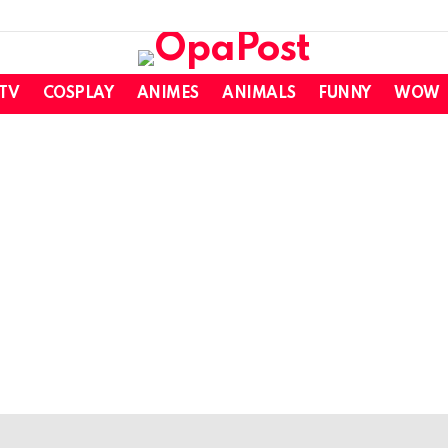
 TV
COSPLAY
ANIMES
ANIMALS
FUNNY
WOW