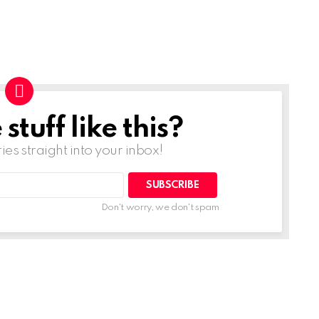
tuff like this?
ries straight into your inbox!
Don't worry, we don't spam