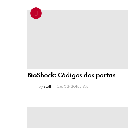
BioShock: Códigos das portas
by
Staff
26/02/2015, 13:51