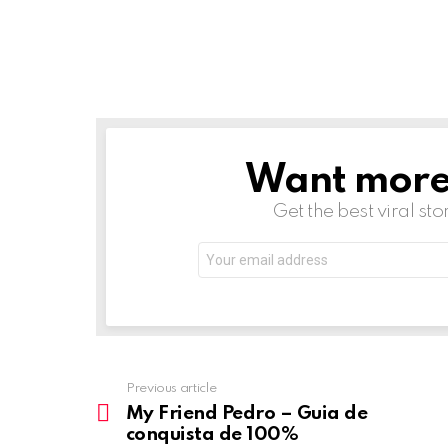
Want more s
NEWSLETTER
Get the best viral sto
Email
address:
Previous article
See
more
My Friend Pedro – Guia de
conquista de 100%