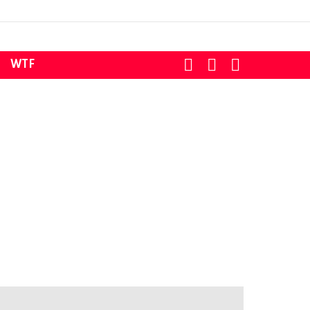
SEARCH
LOGIN
SWITCH
WTF
SKIN