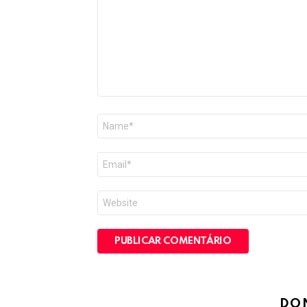
Nome
*
E-
mail
*
Site
DO