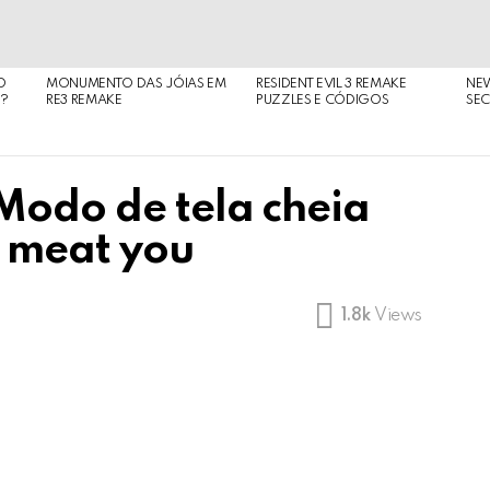
O
MONUMENTO DAS JÓIAS EM
RESIDENT EVIL 3 REMAKE
NE
O?
RE3 REMAKE
PUZZLES E CÓDIGOS
SEC
Modo de tela cheia
o meat you
1.8k
Views