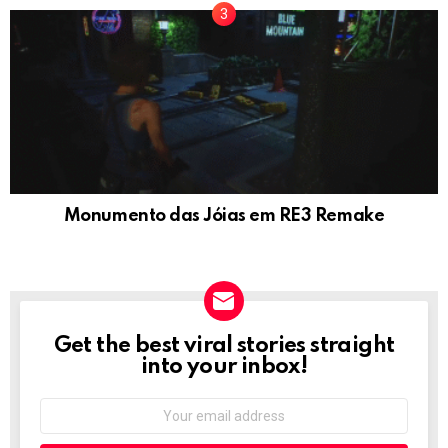
Monumento das Jóias em RE3 Remake
Get the best viral stories straight
NEWSLETTER
into your inbox!
Email
address: