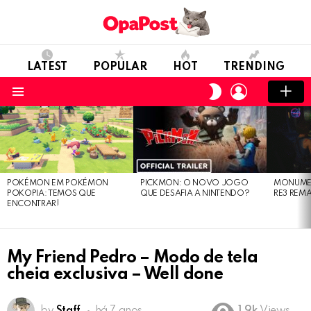
LATEST
POPULAR
HOT
TRENDING
LOGIN
SWITCH
SKIN
Menu
LATEST
STORIES
POKÉMON EM POKÉMON
PICKMON: O NOVO JOGO
MONUMEN
POKOPIA: TEMOS QUE
QUE DESAFIA A NINTENDO?
RE3 REM
ENCONTRAR!
My Friend Pedro – Modo de tela
cheia exclusiva – Well done