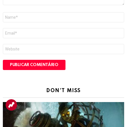
Nome
*
E-
mail
*
Site
DON'T MISS