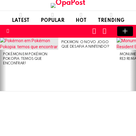
LATEST
POPULAR
HOT
TRENDING
LOGIN
SWITCH
SKIN
Menu
PICKMON: O NOVO JOGO
LATEST
QUE DESAFIA A NINTENDO?
STORIES
POKÉMON EM POKÉMON
MONUMEN
POKOPIA: TEMOS QUE
RE3 REM
ENCONTRAR!