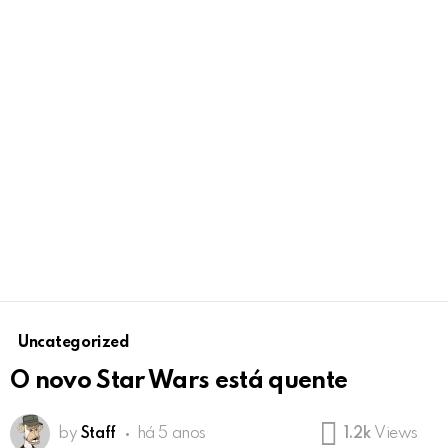
Uncategorized
O novo Star Wars está quente
by
Staff
há 5 anos
1.2k
Views