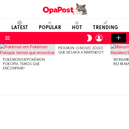
LATEST
POPULAR
HOT
TRENDING
LOGIN
SWITCH
SKIN
Menu
PICKMON: O NOVO JOGO
LATEST
QUE DESAFIA A NINTENDO?
STORIES
POKÉMON EM POKÉMON
MONUMEN
POKOPIA: TEMOS QUE
RE3 REM
ENCONTRAR!