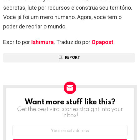
secretas, lute por recursos e construa seu território.
Você já foi um mero humano. Agora, você tem o
poder de recriar o mundo.
Escrito por
Ishimura
. Traduzido por
Opapost
.
REPORT
Want more stuff like this?
NEWSLETTER
Get the best viral stories straight into your
inbox!
Email
address: