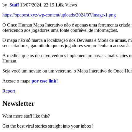
by
Staff
13/07/2024, 22:19
1.6k
Views
https://opapost.xyz/wp-content/uploads/2024/07/image-1.png
O Once Human Mapa Interativo não é apenas uma ferramenta criada po
oferecendo aos jogadores uma fonte confiável de informações.
O mapa não só marca a localização dos Deviants e Mods de armas, ma
seus criadores, garantindo que os jogadores sempre tenham acesso às 
À medida que os desenvolvedores implementam novas atualizações no j
Human.
Seja você um novato ou um veterano, o Mapa Interativo de Once Huma
Acesse o mapa
por esse link!
Report
Newsletter
Want more stuff like this?
Get the best viral stories straight into your inbox!