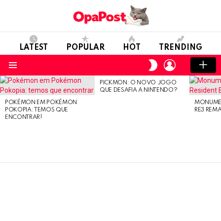
LATEST
POPULAR
HOT
TRENDING
LOGIN
SWITCH
SKIN
Menu
PICKMON: O NOVO JOGO
LATEST
QUE DESAFIA A NINTENDO?
STORIES
POKÉMON EM POKÉMON
MONUMEN
POKOPIA: TEMOS QUE
RE3 REM
ENCONTRAR!