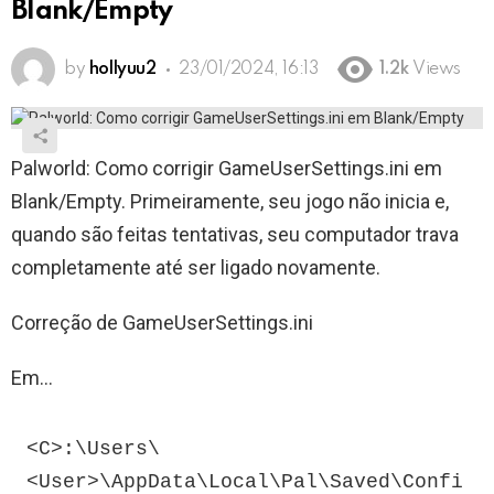
Blank/Empty
by
hollyuu2
23/01/2024, 16:13
1.2k
Views
Palworld: Como corrigir GameUserSettings.ini em
Blank/Empty. Primeiramente, seu jogo não inicia e,
quando são feitas tentativas, seu computador trava
completamente até ser ligado novamente.
Correção de GameUserSettings.ini
Em…
<C>:\Users\
<User>\AppData\Local\Pal\Saved\Confi