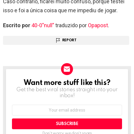
Caso contrário, ficarei muito confuso, porque testei
isso e foi a única coisa que me impediu de jogar.
Escrito por
40-0″null”
traduzido por
Opapost
.
REPORT
Want more stuff like this?
NEWSLETTER
Get the best viral stories straight into your
inbox!
Email
address:
Don't worry, we don't spam