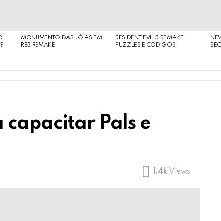
O
MONUMENTO DAS JÓIAS EM
RESIDENT EVIL 3 REMAKE
NE
O?
RE3 REMAKE
PUZZLES E CÓDIGOS
SEC
 capacitar Pals e
1.4k
Views