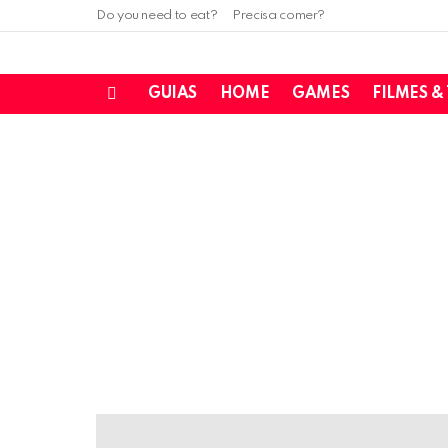
Do you need to eat?
Precisa comer?
GUIAS
HOME
GAMES
FILMES &
Menu
LATEST
STORIES