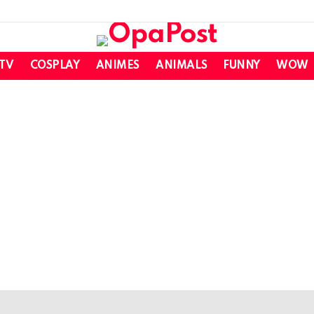
 TV
COSPLAY
ANIMES
ANIMALS
FUNNY
WOW