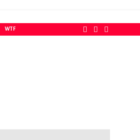
SEARCH
LOGIN
SWITCH
WTF
SKIN