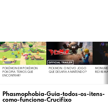
LATEST
STORIES
POKÉMON EM POKÉMON
PICKMON: O NOVO JOGO
MONUMEN
POKOPIA: TEMOS QUE
QUE DESAFIA A NINTENDO?
RE3 REM
ENCONTRAR!
Phasmophobia-Guia-todos-os-itens-
como-funciona-Crucifixo