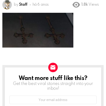
by
Staff
há 6 anos
1.8k
Views
Want more stuff like this?
NEWSLETTER
Get the best viral stories straight into your
inbox!
Email
address: