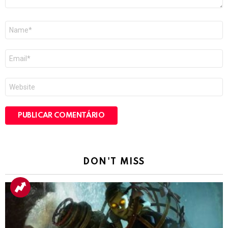
Nome
*
E-
mail
*
Site
DON'T MISS