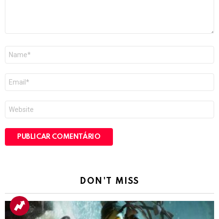
Nome
*
E-
mail
*
Site
DON'T MISS