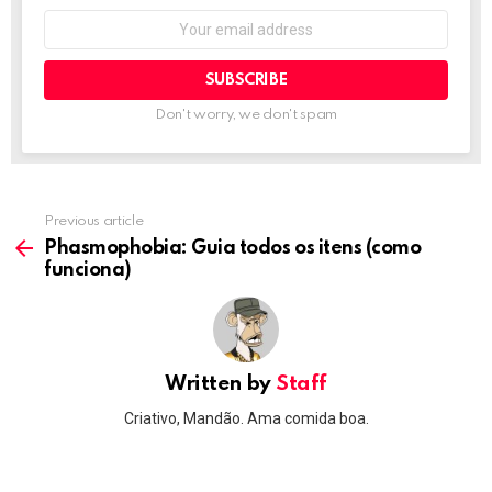
Email
address:
Don't worry, we don't spam
Previous article
See
more
Phasmophobia: Guia todos os itens (como
funciona)
Written by
Staff
Criativo, Mandão. Ama comida boa.