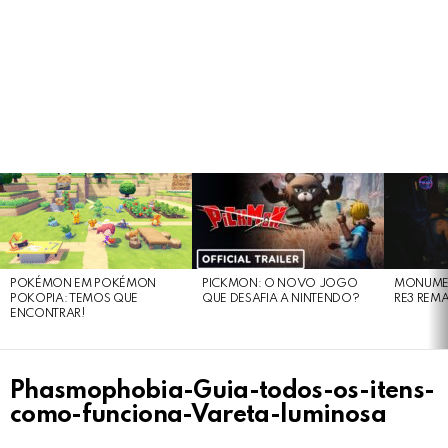
LATEST
STORIES
POKÉMON EM POKÉMON
PICKMON: O NOVO JOGO
MONUMEN
POKOPIA: TEMOS QUE
QUE DESAFIA A NINTENDO?
RE3 REM
ENCONTRAR!
Phasmophobia-Guia-todos-os-itens-
como-funciona-Vareta-luminosa