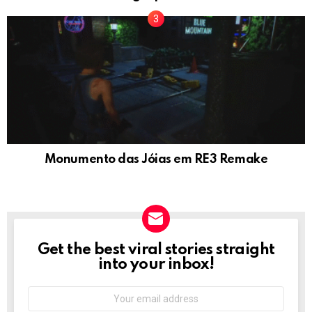
Monumento das Jóias em RE3 Remake
Get the best viral stories straight
NEWSLETTER
into your inbox!
Email
address: