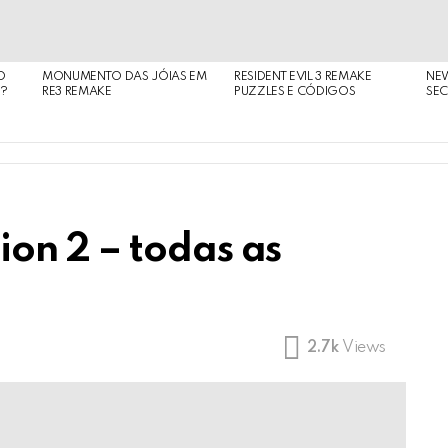
O
MONUMENTO DAS JÓIAS EM
RESIDENT EVIL 3 REMAKE
NE
O?
RE3 REMAKE
PUZZLES E CÓDIGOS
SEC
on 2 – todas as
2.7k
Views