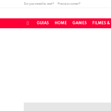
Do you need to eat?
Precisa comer?
GUIAS
HOME
GAMES
FILMES &
Menu
LATEST
STORIES