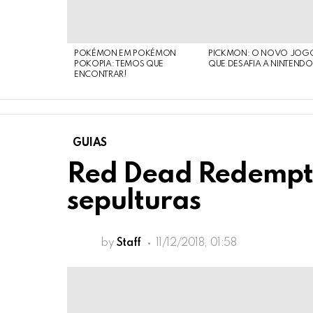
POKÉMON EM POKÉMON
PICKMON: O NOVO JOG
POKOPIA: TEMOS QUE
QUE DESAFIA A NINTEND
ENCONTRAR!
GUIAS
Red Dead Redempti
sepulturas
by
Staff
11/12/2018, 01:58