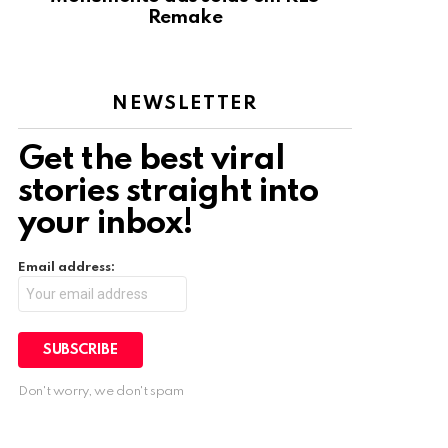
Remake
NEWSLETTER
Get the best viral
stories straight into
your inbox!
Email address:
Don't worry, we don't spam