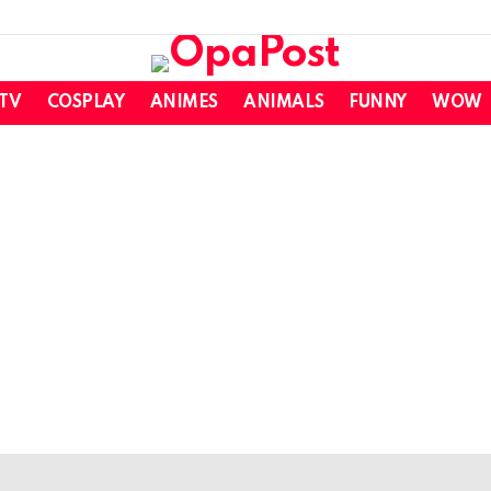
 TV
COSPLAY
ANIMES
ANIMALS
FUNNY
WOW