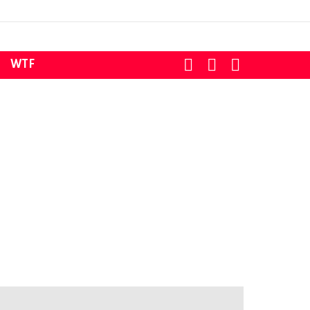
SEARCH
LOGIN
SWITCH
WTF
SKIN